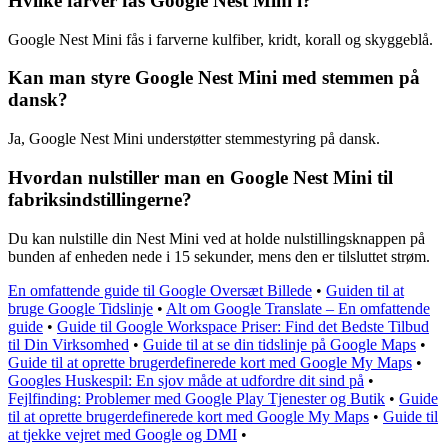
Hvilke farver fås Google Nest Mini i?
Google Nest Mini fås i farverne kulfiber, kridt, korall og skyggeblå.
Kan man styre Google Nest Mini med stemmen på
dansk?
Ja, Google Nest Mini understøtter stemmestyring på dansk.
Hvordan nulstiller man en Google Nest Mini til
fabriksindstillingerne?
Du kan nulstille din Nest Mini ved at holde nulstillingsknappen på
bunden af enheden nede i 15 sekunder, mens den er tilsluttet strøm.
En omfattende guide til Google Oversæt Billede
•
Guiden til at
bruge Google Tidslinje
•
Alt om Google Translate – En omfattende
guide
•
Guide til Google Workspace Priser: Find det Bedste Tilbud
til Din Virksomhed
•
Guide til at se din tidslinje på Google Maps
•
Guide til at oprette brugerdefinerede kort med Google My Maps
•
Googles Huskespil: En sjov måde at udfordre dit sind på
•
Fejlfinding: Problemer med Google Play Tjenester og Butik
•
Guide
til at oprette brugerdefinerede kort med Google My Maps
•
Guide til
at tjekke vejret med Google og DMI
•