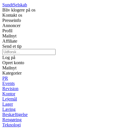
Sundt
Selskab
Bliv klogere på os
Kontakt os
Presseinfo
Annoncer
Profil
Mailnyt
Affiliate
Send et tip
Log på
Opret konto
Mailnyt
Kategorier
PR
Events
Revision
Kontor
Lejemål
Lager
Læring
Beskæftigelse
Rengøring
Teknologi