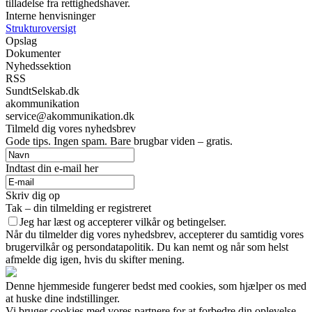
tilladelse fra rettighedshaver.
Interne henvisninger
Strukturoversigt
Opslag
Dokumenter
Nyhedssektion
RSS
SundtSelskab.dk
akommunikation
service@akommunikation.dk
Tilmeld dig vores nyhedsbrev
Gode tips. Ingen spam. Bare brugbar viden – gratis.
Indtast din e-mail her
Skriv dig op
Tak – din tilmelding er registreret
Jeg har læst og accepterer vilkår og betingelser.
Når du tilmelder dig vores nyhedsbrev, accepterer du samtidig vores
brugervilkår og persondatapolitik. Du kan nemt og når som helst
afmelde dig igen, hvis du skifter mening.
Denne hjemmeside fungerer bedst med cookies, som hjælper os med
at huske dine indstillinger.
Vi bruger cookies med vores partnere for at forbedre din oplevelse