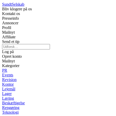
Sundt
Selskab
Bliv klogere på os
Kontakt os
Presseinfo
Annoncer
Profil
Mailnyt
Affiliate
Send et tip
Log på
Opret konto
Mailnyt
Kategorier
PR
Events
Revision
Kontor
Lejemål
Lager
Læring
Beskæftigelse
Rengøring
Teknologi