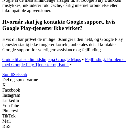
Nogle af de mest almindelige årsager til, at Google Play Butikken
mislykkes, inkluderer fuld cache, dårlig internetforbindelse eller
inkompatible appversioner.
Hvornår skal jeg kontakte Google support, hvis
Google Play-tjenester ikke virker?
Hvis du har prøvet de mulige løsninger uden held, og Google Play-
tjenester stadig ikke fungerer korrekt, anbefales det at kontakte
Google support for yderligere assistance og fejlfinding.
Guide til at se din tidslinje på Google Maps
•
Fejlfinding: Problemer
med Google Play Tjenester og Butik
•
Sundt
Selskab
Del og spred varme
X
Facebook
Instagram
LinkedIn
YouTube
Pinterest
TikTok
Mail
RSS