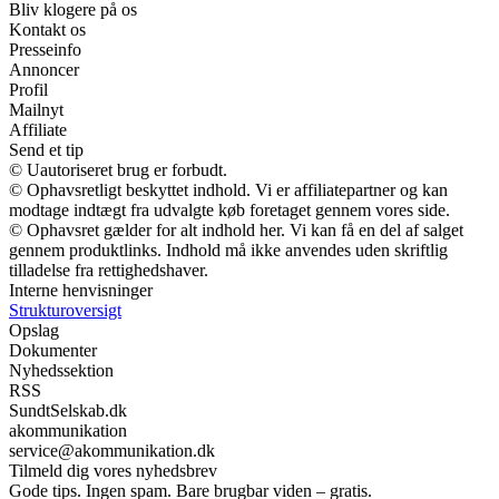
Bliv klogere på os
Kontakt os
Presseinfo
Annoncer
Profil
Mailnyt
Affiliate
Send et tip
© Uautoriseret brug er forbudt.
© Ophavsretligt beskyttet indhold. Vi er affiliatepartner og kan
modtage indtægt fra udvalgte køb foretaget gennem vores side.
© Ophavsret gælder for alt indhold her. Vi kan få en del af salget
gennem produktlinks. Indhold må ikke anvendes uden skriftlig
tilladelse fra rettighedshaver.
Interne henvisninger
Strukturoversigt
Opslag
Dokumenter
Nyhedssektion
RSS
SundtSelskab.dk
akommunikation
service@akommunikation.dk
Tilmeld dig vores nyhedsbrev
Gode tips. Ingen spam. Bare brugbar viden – gratis.