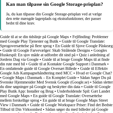
Kan man tilpasse sin Google Storage-prisplan?
Ja, du kan tilpasse din Google Storage-prisplan ved at vælge
den rette mængde lagerplads og ekstrafunktioner, der passer
bedst til dine krav.
Guide til at se din tidslinje på Google Maps
•
Fejlfinding: Problemer
med Google Play Tjenester og Butik
•
Guide til Google Translate:
Sprogoversættelse på flere sprog
•
En Guide til Sjove Google Påskeæg
•
Guide til Google Farvevælger: Skab Strålende Designs
•
Googles
Huskespil: En sjov måde at udfordre dit sind på
•
Quiz i anledning af
Jordens Dag via Google
•
Guide til at bruge Google Maps til at finde
din rute med bil
•
Guide til at Kontakte Google Support i Danmark
•
En omfattende guide til Google Oversæt Billede
•
Guide til Effektiv
Google Ads Kampagnehåndtering med MCC
•
Hvad er Google Chat?
•
Google Maps i Danmark – En Komplet Guide
•
Sådan Søger Du på
Svenske Hjemmesider Med Svensk Google (Google.se)
•
Sådan sletter
du dine søgninger på Google og beskytter din data
•
Guide til Google
Play Butik App: Installer og Brug
•
Underholdende Spil: Gæt Landet
med Google Maps
•
En guide til Google Translate: Oversættelse
mellem forskellige sprog
•
En guide til at bruge Google Maps Street
View i Danmark
•
Guide til Google Workspace Priser: Find det Bedste
Tilbud til Din Virksomhed
•
Sådan søger du med billeder på Google