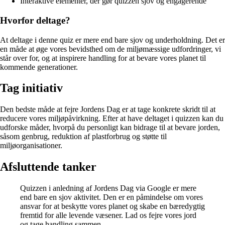
Interaktive elementer, der gør quizzen sjov og engagerende
Hvorfor deltage?
At deltage i denne quiz er mere end bare sjov og underholdning. Det er
en måde at øge vores bevidsthed om de miljømæssige udfordringer, vi
står over for, og at inspirere handling for at bevare vores planet til
kommende generationer.
Tag initiativ
Den bedste måde at fejre Jordens Dag er at tage konkrete skridt til at
reducere vores miljøpåvirkning. Efter at have deltaget i quizzen kan du
udforske måder, hvorpå du personligt kan bidrage til at bevare jorden,
såsom genbrug, reduktion af plastforbrug og støtte til
miljøorganisationer.
Afsluttende tanker
Quizzen i anledning af Jordens Dag via Google er mere
end bare en sjov aktivitet. Den er en påmindelse om vores
ansvar for at beskytte vores planet og skabe en bæredygtig
fremtid for alle levende væsener. Lad os fejre vores jord
og tage handling sammen.