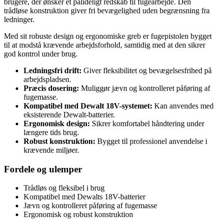
brugere, der ønsker et pålideligt redskab til fugearbejde. Den
trådløse konstruktion giver fri bevægelighed uden begrænsning fra
ledninger.
Med sit robuste design og ergonomiske greb er fugepistolen bygget
til at modstå krævende arbejdsforhold, samtidig med at den sikrer
god kontrol under brug.
Ledningsfri drift:
Giver fleksibilitet og bevægelsesfrihed på
arbejdspladsen.
Præcis dosering:
Muliggør jævn og kontrolleret påføring af
fugemasse.
Kompatibel med Dewalt 18V-systemet:
Kan anvendes med
eksisterende Dewalt-batterier.
Ergonomisk design:
Sikrer komfortabel håndtering under
længere tids brug.
Robust konstruktion:
Bygget til professionel anvendelse i
krævende miljøer.
Fordele og ulemper
Trådløs og fleksibel i brug
Kompatibel med Dewalts 18V-batterier
Jævn og kontrolleret påføring af fugemasse
Ergonomisk og robust konstruktion