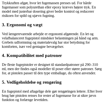
Trykkraften afgør, hvor let fugemassen presses ud. For hårde
fugemasser som polyurethan eller epoxy kræves højere tryk. En
model med justerbar dosering giver bedre kontrol og reducerer
risikoen for spild og ujævn fugning.
3. Ergonomi og vægt
Ved længerevarende arbejde er ergonomi afgørende. En let og
velafbalanceret fugepistol mindsker belastningen på hånd og arm.
Grebets udformning og materialevalg har stor betydning for
komforten, især ved gentagne bevægelser.
4. Kompatibilitet med patroner
De fleste fugepistoler er designet til standardpatroner på 290–310
ml, men der findes også modeller til poser eller større patroner. Sørg
for, at pistolen passer til den type emballage, du oftest anvender.
5. Vedligeholdelse og rengøring
En fugepistol med aftagelige dele gør rengøringen lettere. Efter hver
brug bør pistolen renses for rester af fugemasse for at sikre jævn
funktion og forlænge levetiden.