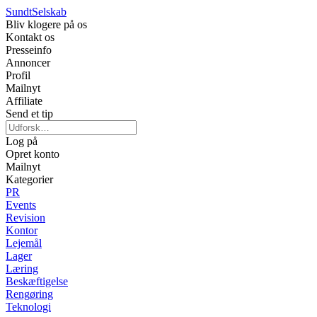
Sundt
Selskab
Bliv klogere på os
Kontakt os
Presseinfo
Annoncer
Profil
Mailnyt
Affiliate
Send et tip
Log på
Opret konto
Mailnyt
Kategorier
PR
Events
Revision
Kontor
Lejemål
Lager
Læring
Beskæftigelse
Rengøring
Teknologi