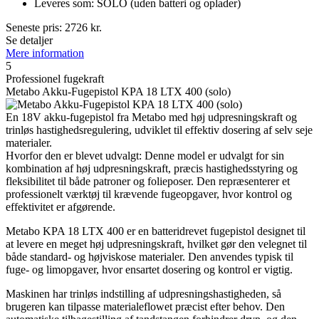
Leveres som: SOLO (uden batteri og oplader)
Seneste pris:
2726
kr.
Se detaljer
Mere information
5
Professionel fugekraft
Metabo Akku-Fugepistol KPA 18 LTX 400 (solo)
En 18V akku-fugepistol fra Metabo med høj udpresningskraft og
trinløs hastighedsregulering, udviklet til effektiv dosering af selv seje
materialer.
Hvorfor den er blevet udvalgt: Denne model er udvalgt for sin
kombination af høj udpresningskraft, præcis hastighedsstyring og
fleksibilitet til både patroner og folieposer. Den repræsenterer et
professionelt værktøj til krævende fugeopgaver, hvor kontrol og
effektivitet er afgørende.
Metabo KPA 18 LTX 400 er en batteridrevet fugepistol designet til
at levere en meget høj udpresningskraft, hvilket gør den velegnet til
både standard- og højviskose materialer. Den anvendes typisk til
fuge- og limopgaver, hvor ensartet dosering og kontrol er vigtig.
Maskinen har trinløs indstilling af udpresningshastigheden, så
brugeren kan tilpasse materialeflowet præcist efter behov. Den