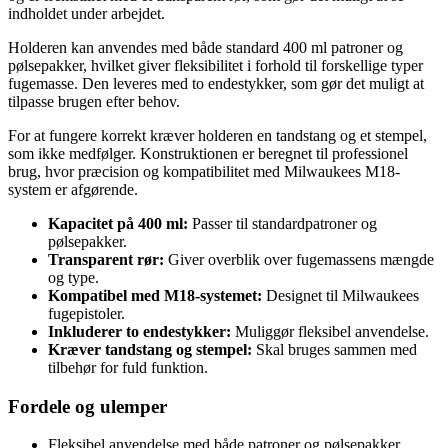
indholdet under arbejdet.
Holderen kan anvendes med både standard 400 ml patroner og
pølsepakker, hvilket giver fleksibilitet i forhold til forskellige typer
fugemasse. Den leveres med to endestykker, som gør det muligt at
tilpasse brugen efter behov.
For at fungere korrekt kræver holderen en tandstang og et stempel,
som ikke medfølger. Konstruktionen er beregnet til professionel
brug, hvor præcision og kompatibilitet med Milwaukees M18-
system er afgørende.
Kapacitet på 400 ml:
Passer til standardpatroner og
pølsepakker.
Transparent rør:
Giver overblik over fugemassens mængde
og type.
Kompatibel med M18-systemet:
Designet til Milwaukees
fugepistoler.
Inkluderer to endestykker:
Muliggør fleksibel anvendelse.
Kræver tandstang og stempel:
Skal bruges sammen med
tilbehør for fuld funktion.
Fordele og ulemper
Fleksibel anvendelse med både patroner og pølsepakker