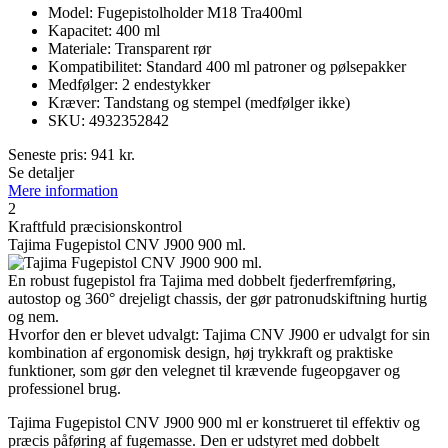
Model: Fugepistolholder M18 Tra400ml
Kapacitet: 400 ml
Materiale: Transparent rør
Kompatibilitet: Standard 400 ml patroner og pølsepakker
Medfølger: 2 endestykker
Kræver: Tandstang og stempel (medfølger ikke)
SKU: 4932352842
Seneste pris:
941
kr.
Se detaljer
Mere information
2
Kraftfuld præcisionskontrol
Tajima Fugepistol CNV J900 900 ml.
En robust fugepistol fra Tajima med dobbelt fjederfremføring,
autostop og 360° drejeligt chassis, der gør patronudskiftning hurtig
og nem.
Hvorfor den er blevet udvalgt: Tajima CNV J900 er udvalgt for sin
kombination af ergonomisk design, høj trykkraft og praktiske
funktioner, som gør den velegnet til krævende fugeopgaver og
professionel brug.
Tajima Fugepistol CNV J900 900 ml er konstrueret til effektiv og
præcis påføring af fugemasse. Den er udstyret med dobbelt