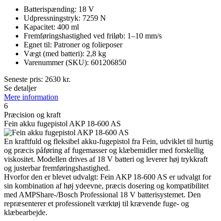
Batterispænding: 18 V
Udpressningstryk: 7259 N
Kapacitet: 400 ml
Fremføringshastighed ved friløb: 1–10 mm/s
Egnet til: Patroner og folieposer
Vægt (med batteri): 2,8 kg
Varenummer (SKU): 601206850
Seneste pris:
2630
kr.
Se detaljer
Mere information
6
Præcision og kraft
Fein akku fugepistol AKP 18-600 AS
En kraftfuld og fleksibel akku-fugepistol fra Fein, udviklet til hurtig
og præcis påføring af fugemasser og klæbemidler med forskellig
viskositet. Modellen drives af 18 V batteri og leverer høj trykkraft
og justerbar fremføringshastighed.
Hvorfor den er blevet udvalgt: Fein AKP 18-600 AS er udvalgt for
sin kombination af høj ydeevne, præcis dosering og kompatibilitet
med AMPShare-/Bosch Professional 18 V batterisystemet. Den
repræsenterer et professionelt værktøj til krævende fuge- og
klæbearbejde.