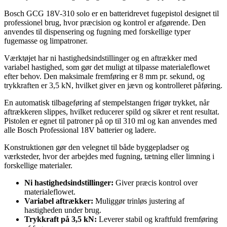
Bosch GCG 18V-310 solo er en batteridrevet fugepistol designet til
professionel brug, hvor præcision og kontrol er afgørende. Den
anvendes til dispensering og fugning med forskellige typer
fugemasse og limpatroner.
Værktøjet har ni hastighedsindstillinger og en aftrækker med
variabel hastighed, som gør det muligt at tilpasse materialeflowet
efter behov. Den maksimale fremføring er 8 mm pr. sekund, og
trykkraften er 3,5 kN, hvilket giver en jævn og kontrolleret påføring.
En automatisk tilbageføring af stempelstangen frigør trykket, når
aftrækkeren slippes, hvilket reducerer spild og sikrer et rent resultat.
Pistolen er egnet til patroner på op til 310 ml og kan anvendes med
alle Bosch Professional 18V batterier og ladere.
Konstruktionen gør den velegnet til både byggepladser og
værksteder, hvor der arbejdes med fugning, tætning eller limning i
forskellige materialer.
Ni hastighedsindstillinger:
Giver præcis kontrol over
materialeflowet.
Variabel aftrækker:
Muliggør trinløs justering af
hastigheden under brug.
Trykkraft på 3,5 kN:
Leverer stabil og kraftfuld fremføring