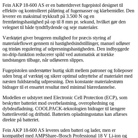
Fein AKP 18-600 AS er en batteridrevet fugepistol designet til
effektiv og kontrolleret påføring af fugemasser og klæbemidler. Den
leverer en maksimal trykkraft på 3.500 N og en
fremføringshastighed på op til 8 mm pr. sekund, hvilket gør den
velegnet til både tyndtflydende og seje materialer.
Værktøjet giver brugeren mulighed for præcis styring af
materialeflowet gennem ni hastighedsindstillinger, manuel udløser
og trinløs regulering af udpresningshastigheden. Den indbyggede
no-drip-funktion reducerer spild ved automatisk at trække
tandstangen tilbage, når udløseren slippes.
Fugepistolen understøtter hurtig skift mellem patroner og folieposer
uden brug af værktøj og sikrer optimal udnyttelse af materialet med
næsten fuldstændig udpresning. Den konstante materialestrøm
bidrager til et ensartet resultat med minimal blæredannelse.
Modellen er udstyret med Electronic Cell Protection (ECP), som
beskytter batteriet mod overbelastning, overophedning og
dybdeafladning. COOLPACK-teknologien bidrager til længere
batterilevetid og driftstid. Batteriets opladningsstatus kan aflæses
direkte på batteriet.
Fein AKP 18-600 AS leveres uden batteri og lader, men er
kompatibel med AMPShare-/Bosch Professional 18 V Li-ion og