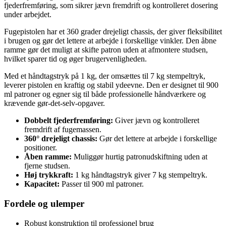
fjederfremføring, som sikrer jævn fremdrift og kontrolleret dosering
under arbejdet.
Fugepistolen har et 360 grader drejeligt chassis, der giver fleksibilitet
i brugen og gør det lettere at arbejde i forskellige vinkler. Den åbne
ramme gør det muligt at skifte patron uden at afmontere studsen,
hvilket sparer tid og øger brugervenligheden.
Med et håndtagstryk på 1 kg, der omsættes til 7 kg stempeltryk,
leverer pistolen en kraftig og stabil ydeevne. Den er designet til 900
ml patroner og egner sig til både professionelle håndværkere og
krævende gør-det-selv-opgaver.
Dobbelt fjederfremføring:
Giver jævn og kontrolleret
fremdrift af fugemassen.
360° drejeligt chassis:
Gør det lettere at arbejde i forskellige
positioner.
Åben ramme:
Muliggør hurtig patronudskiftning uden at
fjerne studsen.
Høj trykkraft:
1 kg håndtagstryk giver 7 kg stempeltryk.
Kapacitet:
Passer til 900 ml patroner.
Fordele og ulemper
Robust konstruktion til professionel brug