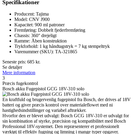
Specifikationer
Producent: Tajima
Model: CNV J900
Kapacitet: 900 ml patroner
Fremføring: Dobbelt fjederfremføring
Chassis: 360° drejeligt
Ramme: Åben konstruktion
Trykforhold: 1 kg håndtagstryk = 7 kg stempeltryk
Varenummer (SKU): TA-321865
Seneste pris:
685
kr.
Se detaljer
Mere information
3
Præcis fugekontrol
Bosch akku Fugepistol GCG 18V-310 solo
En kraftfuld og brugervenlig fugepistol fra Bosch, der drives af 18V
batteri og giver præcis kontrol over materialeflowet med ni
hastighedsindstillinger og variabel aftrækker.
Hvorfor den er blevet udvalgt: Bosch GCG 18V-310 er udvalgt for
sin kombination af styrke, præcision og kompatibilitet med Bosch
Professional 18V-systemet. Den repræsenterer et professionelt
værktøj til effektiv fugning og limning i mange typer opgaver.