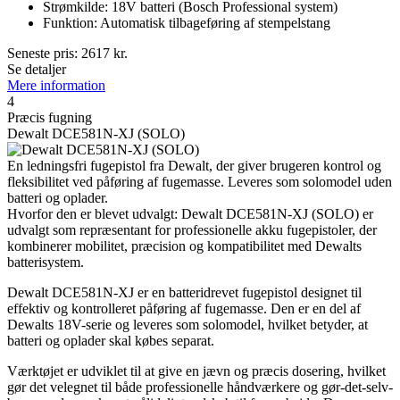
Strømkilde: 18V batteri (Bosch Professional system)
Funktion: Automatisk tilbageføring af stempelstang
Seneste pris:
2617
kr.
Se detaljer
Mere information
4
Præcis fugning
Dewalt DCE581N-XJ (SOLO)
En ledningsfri fugepistol fra Dewalt, der giver brugeren kontrol og
fleksibilitet ved påføring af fugemasse. Leveres som solomodel uden
batteri og oplader.
Hvorfor den er blevet udvalgt: Dewalt DCE581N-XJ (SOLO) er
udvalgt som repræsentant for professionelle akku fugepistoler, der
kombinerer mobilitet, præcision og kompatibilitet med Dewalts
batterisystem.
Dewalt DCE581N-XJ er en batteridrevet fugepistol designet til
effektiv og kontrolleret påføring af fugemasse. Den er en del af
Dewalts 18V-serie og leveres som solomodel, hvilket betyder, at
batteri og oplader skal købes separat.
Værktøjet er udviklet til at give en jævn og præcis dosering, hvilket
gør det velegnet til både professionelle håndværkere og gør-det-selv-