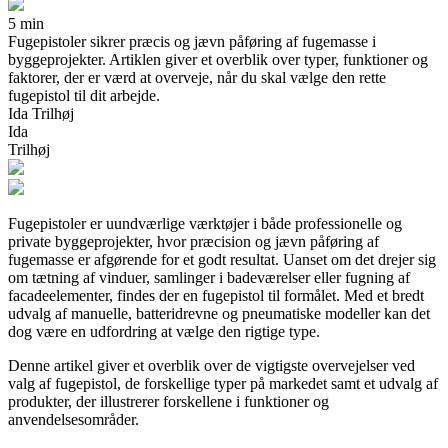
5 min
Fugepistoler sikrer præcis og jævn påføring af fugemasse i
byggeprojekter. Artiklen giver et overblik over typer, funktioner og
faktorer, der er værd at overveje, når du skal vælge den rette
fugepistol til dit arbejde.
Ida Trilhøj
Ida
Trilhøj
Fugepistoler er uundværlige værktøjer i både professionelle og
private byggeprojekter, hvor præcision og jævn påføring af
fugemasse er afgørende for et godt resultat. Uanset om det drejer sig
om tætning af vinduer, samlinger i badeværelser eller fugning af
facadeelementer, findes der en fugepistol til formålet. Med et bredt
udvalg af manuelle, batteridrevne og pneumatiske modeller kan det
dog være en udfordring at vælge den rigtige type.
Denne artikel giver et overblik over de vigtigste overvejelser ved
valg af fugepistol, de forskellige typer på markedet samt et udvalg af
produkter, der illustrerer forskellene i funktioner og
anvendelsesområder.