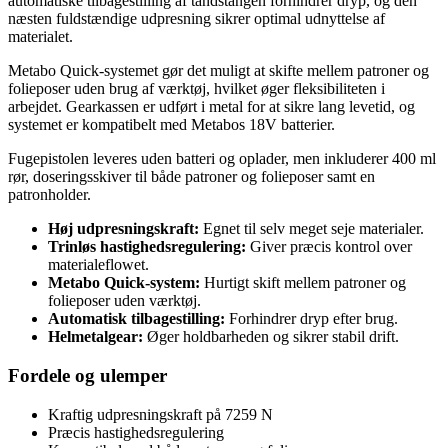
automatiske tilbagestilling af tandstangen forhindrer dryp, og den
næsten fuldstændige udpresning sikrer optimal udnyttelse af
materialet.
Metabo Quick-systemet gør det muligt at skifte mellem patroner og
folieposer uden brug af værktøj, hvilket øger fleksibiliteten i
arbejdet. Gearkassen er udført i metal for at sikre lang levetid, og
systemet er kompatibelt med Metabos 18V batterier.
Fugepistolen leveres uden batteri og oplader, men inkluderer 400 ml
rør, doseringsskiver til både patroner og folieposer samt en
patronholder.
Høj udpresningskraft:
Egnet til selv meget seje materialer.
Trinløs hastighedsregulering:
Giver præcis kontrol over
materialeflowet.
Metabo Quick-system:
Hurtigt skift mellem patroner og
folieposer uden værktøj.
Automatisk tilbagestilling:
Forhindrer dryp efter brug.
Helmetalgear:
Øger holdbarheden og sikrer stabil drift.
Fordele og ulemper
Kraftig udpresningskraft på 7259 N
Præcis hastighedsregulering