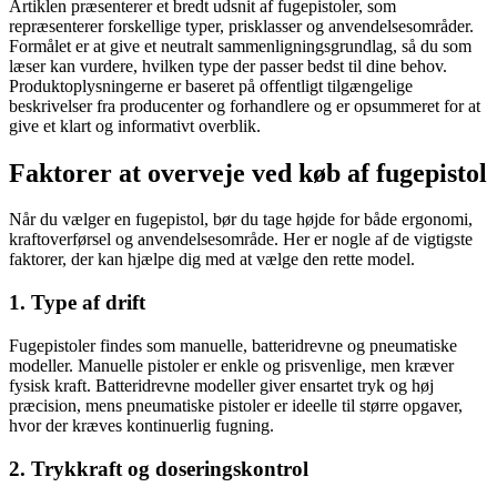
Artiklen præsenterer et bredt udsnit af fugepistoler, som
repræsenterer forskellige typer, prisklasser og anvendelsesområder.
Formålet er at give et neutralt sammenligningsgrundlag, så du som
læser kan vurdere, hvilken type der passer bedst til dine behov.
Produktoplysningerne er baseret på offentligt tilgængelige
beskrivelser fra producenter og forhandlere og er opsummeret for at
give et klart og informativt overblik.
Faktorer at overveje ved køb af fugepistol
Når du vælger en fugepistol, bør du tage højde for både ergonomi,
kraftoverførsel og anvendelsesområde. Her er nogle af de vigtigste
faktorer, der kan hjælpe dig med at vælge den rette model.
1. Type af drift
Fugepistoler findes som manuelle, batteridrevne og pneumatiske
modeller. Manuelle pistoler er enkle og prisvenlige, men kræver
fysisk kraft. Batteridrevne modeller giver ensartet tryk og høj
præcision, mens pneumatiske pistoler er ideelle til større opgaver,
hvor der kræves kontinuerlig fugning.
2. Trykkraft og doseringskontrol