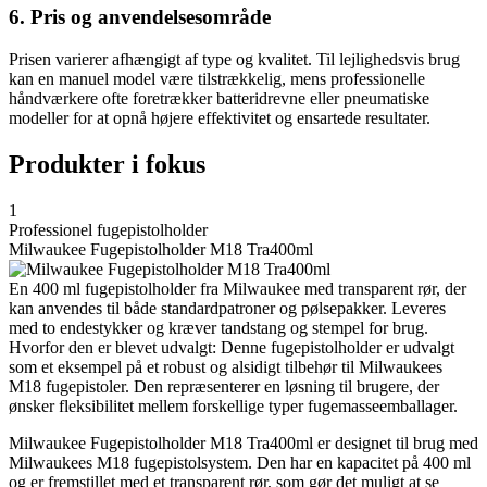
6. Pris og anvendelsesområde
Prisen varierer afhængigt af type og kvalitet. Til lejlighedsvis brug
kan en manuel model være tilstrækkelig, mens professionelle
håndværkere ofte foretrækker batteridrevne eller pneumatiske
modeller for at opnå højere effektivitet og ensartede resultater.
Produkter i fokus
1
Professionel fugepistolholder
Milwaukee Fugepistolholder M18 Tra400ml
En 400 ml fugepistolholder fra Milwaukee med transparent rør, der
kan anvendes til både standardpatroner og pølsepakker. Leveres
med to endestykker og kræver tandstang og stempel for brug.
Hvorfor den er blevet udvalgt: Denne fugepistolholder er udvalgt
som et eksempel på et robust og alsidigt tilbehør til Milwaukees
M18 fugepistoler. Den repræsenterer en løsning til brugere, der
ønsker fleksibilitet mellem forskellige typer fugemasseemballager.
Milwaukee Fugepistolholder M18 Tra400ml er designet til brug med
Milwaukees M18 fugepistolsystem. Den har en kapacitet på 400 ml
og er fremstillet med et transparent rør, som gør det muligt at se