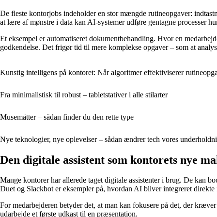
De fleste kontorjobs indeholder en stor mængde rutineopgaver: indtastni
at lære af mønstre i data kan AI-systemer udføre gentagne processer h
Et eksempel er automatiseret dokumentbehandling. Hvor en medarbejder
godkendelse. Det frigør tid til mere komplekse opgaver – som at analyse
Kunstig intelligens på kontoret: Når algoritmer effektiviserer rutineopg
Fra minimalistisk til robust – tabletstativer i alle stilarter
Musemåtter – sådan finder du den rette type
Nye teknologier, nye oplevelser – sådan ændrer tech vores underholdn
Den digitale assistent som kontorets nye m
Mange kontorer har allerede taget digitale assistenter i brug. De kan 
Duet og Slackbot er eksempler på, hvordan AI bliver integreret direkte i
For medarbejderen betyder det, at man kan fokusere på det, der kræver m
udarbejde et første udkast til en præsentation.