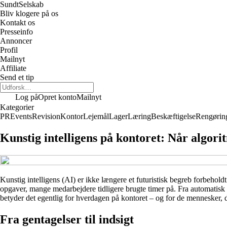
Sundt
Selskab
Bliv klogere på os
Kontakt os
Presseinfo
Annoncer
Profil
Mailnyt
Affiliate
Send et tip
Log på
Opret konto
Mailnyt
Kategorier
PR
Events
Revision
Kontor
Lejemål
Lager
Læring
Beskæftigelse
Rengørin
Kunstig intelligens på kontoret: Når algori
Kunstig intelligens (AI) er ikke længere et futuristisk begreb forbeholdt
opgaver, mange medarbejdere tidligere brugte timer på. Fra automatisk s
betyder det egentlig for hverdagen på kontoret – og for de mennesker, 
Fra gentagelser til indsigt