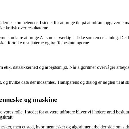
jdernes kompetencer. I stedet for at bruge tid på at udføre opgaverne 
ke kritisk over resultaterne.
rne kan lære at bruge AI som et værktøj – ikke som en erstatning. Det 
kal fortolke resultaterne og træffe beslutningerne.
 etik, datasikkerhed og arbejdsmiljø. Når algoritmer overvåger arbejdsp
 hvilke data der indsamles. Transparens og dialog er nøglen til at skabe t
enneske og maskine
vores rolle. I stedet for at være udførere bliver vi i højere grad beslu
gskraft.
ennesker, men et sted, hvor mennesker og algoritmer arbejder side om sid