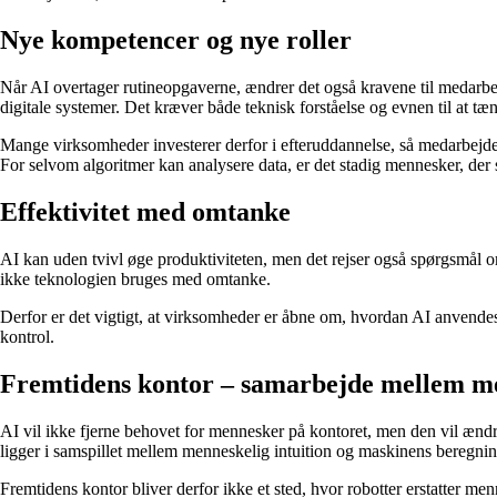
Nye kompetencer og nye roller
Når AI overtager rutineopgaverne, ændrer det også kravene til medarbe
digitale systemer. Det kræver både teknisk forståelse og evnen til at tæn
Mange virksomheder investerer derfor i efteruddannelse, så medarbejde
For selvom algoritmer kan analysere data, er det stadig mennesker, der s
Effektivitet med omtanke
AI kan uden tvivl øge produktiviteten, men det rejser også spørgsmål om
ikke teknologien bruges med omtanke.
Derfor er det vigtigt, at virksomheder er åbne om, hvordan AI anvendes, og
kontrol.
Fremtidens kontor – samarbejde mellem m
AI vil ikke fjerne behovet for mennesker på kontoret, men den vil ændre 
ligger i samspillet mellem menneskelig intuition og maskinens beregnin
Fremtidens kontor bliver derfor ikke et sted, hvor robotter erstatter m