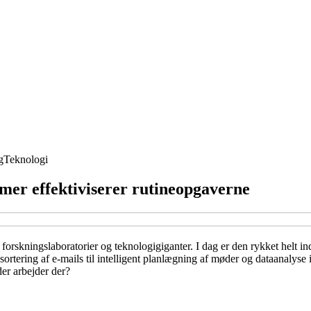
g
Teknologi
tmer effektiviserer rutineopgaverne
 forskningslaboratorier og teknologigiganter. I dag er den rykket helt ind
ortering af e-mails til intelligent planlægning af møder og dataanalyse
der arbejder der?