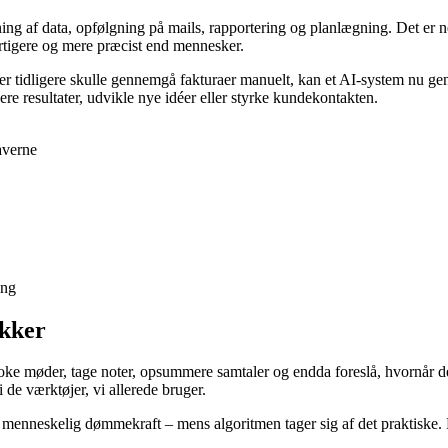
ng af data, opfølgning på mails, rapportering og planlægning. Det er ne
urtigere og mere præcist end mennesker.
 tidligere skulle gennemgå fakturaer manuelt, kan et AI-system nu gen
re resultater, udvikle nye idéer eller styrke kundekontakten.
averne
ing
akker
booke møder, tage noter, opsummere samtaler og endda foreslå, hvornår 
 de værktøjer, vi allerede bruger.
enneskelig dømmekraft – mens algoritmen tager sig af det praktiske. Det 