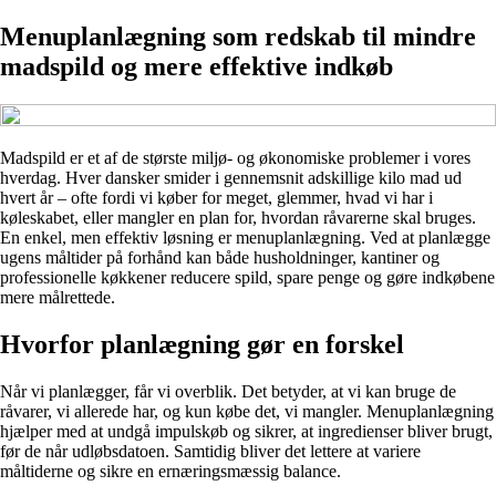
Menuplanlægning som redskab til mindre
madspild og mere effektive indkøb
Madspild er et af de største miljø- og økonomiske problemer i vores
hverdag. Hver dansker smider i gennemsnit adskillige kilo mad ud
hvert år – ofte fordi vi køber for meget, glemmer, hvad vi har i
køleskabet, eller mangler en plan for, hvordan råvarerne skal bruges.
En enkel, men effektiv løsning er menuplanlægning. Ved at planlægge
ugens måltider på forhånd kan både husholdninger, kantiner og
professionelle køkkener reducere spild, spare penge og gøre indkøbene
mere målrettede.
Hvorfor planlægning gør en forskel
Når vi planlægger, får vi overblik. Det betyder, at vi kan bruge de
råvarer, vi allerede har, og kun købe det, vi mangler. Menuplanlægning
hjælper med at undgå impulskøb og sikrer, at ingredienser bliver brugt,
før de når udløbsdatoen. Samtidig bliver det lettere at variere
måltiderne og sikre en ernæringsmæssig balance.