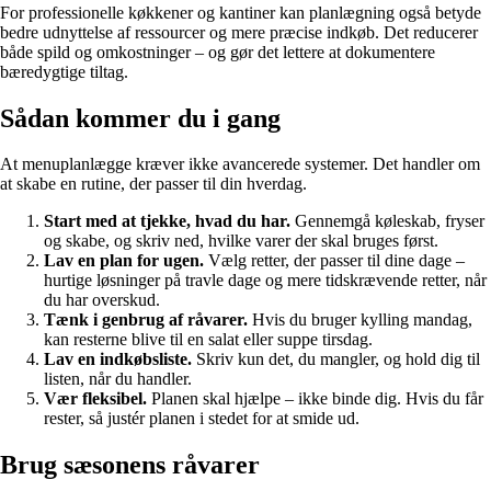
For professionelle køkkener og kantiner kan planlægning også betyde
bedre udnyttelse af ressourcer og mere præcise indkøb. Det reducerer
både spild og omkostninger – og gør det lettere at dokumentere
bæredygtige tiltag.
Sådan kommer du i gang
At menuplanlægge kræver ikke avancerede systemer. Det handler om
at skabe en rutine, der passer til din hverdag.
Start med at tjekke, hvad du har.
Gennemgå køleskab, fryser
og skabe, og skriv ned, hvilke varer der skal bruges først.
Lav en plan for ugen.
Vælg retter, der passer til dine dage –
hurtige løsninger på travle dage og mere tidskrævende retter, når
du har overskud.
Tænk i genbrug af råvarer.
Hvis du bruger kylling mandag,
kan resterne blive til en salat eller suppe tirsdag.
Lav en indkøbsliste.
Skriv kun det, du mangler, og hold dig til
listen, når du handler.
Vær fleksibel.
Planen skal hjælpe – ikke binde dig. Hvis du får
rester, så justér planen i stedet for at smide ud.
Brug sæsonens råvarer