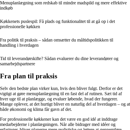
Menuplanlægning som redskab til mindre madspild og mere effektive
indkøb
Køkkenets puslespil: Få plads og funktionalitet til at gå op i det
professionelle køkken
Fra politik til praksis – sådan omsætter du måltidspolitikken til
handling i hverdagen
Tid til leverandørskifte? Sådan evaluerer du dine leverandører og
samarbejdspartnere
Fra plan til praksis
Selv den bedste plan virker kun, hvis den bliver fulgt. Derfor er det
vigtigt at gøre menuplanlægning til en fast del af rutinen. Sæt tid af
hver uge til at planlægge, og evaluer løbende, hvad der fungerer.
Mange oplever, at det hurtigt bliver en naturlig del af hverdagen – og at
både økonomi og klima får gavn af det.
For professionelle køkkener kan det være en god idé at inddrage
medarbejderne i planlægningen. Når alle bidrager med idéer og
erfaringer, bliver planerne mere realistiske og lettere at gennemføre.