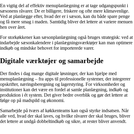
En vigtig del af effektiv menuplanlægning er at tage udgangspunkt i
sæsonens råvarer. De er billigere, friskere og ofte mere klimavenlige.
Ved at planlægge efter, hvad der er i sæson, kan du både spare penge
og få mere smag i maden. Samtidig bliver det lettere at variere menuen
hen over året.
For storkøkkener kan sæsonplanlægning også bruges strategisk: ved at
indarbejde sæsonkalendere i planlægningsværktøjer kan man optimere
indkøb og mindske behovet for importerede varer.
Digitale værktøjer og samarbejde
Der findes i dag mange digitale løsninger, der kan hjælpe med
menuplanlægning – fra apps til professionelle systemer, der integrerer
opskrifter, næringsberegning og lagerstyring. For virksomheder og
institutioner kan det være en fordel at samle planlægning, indkøb og
produktion i ét system. Det giver bedre overblik og gør det lettere at
følge op på madspild og økonomi.
Samarbejde på tværs af køkkenteams kan også styrke indsatsen. Når
alle ved, hvad der skal laves, og hvilke råvarer der skal bruges, bliver
det lettere at undgå dobbeltindkøb og sikre, at rester bliver anvendt.